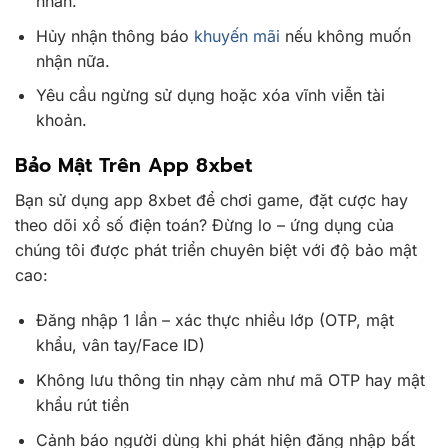
nhân.
Hủy nhận thông báo
khuyến mãi
nếu không muốn
nhận nữa.
Yêu cầu ngừng sử dụng hoặc xóa vĩnh viễn tài
khoản.
Bảo Mật Trên App 8xbet
Bạn sử dụng app 8xbet để chơi game, đặt cược hay
theo dõi xổ số điện toán? Đừng lo – ứng dụng của
chúng tôi được phát triển chuyên biệt với độ bảo mật
cao:
Đăng nhập 1 lần – xác thực nhiều lớp (OTP, mật
khẩu, vân tay/Face ID)
Không lưu thông tin nhạy cảm như mã OTP hay mật
khẩu rút tiền
Cảnh báo người dùng khi phát hiện đăng nhập bất