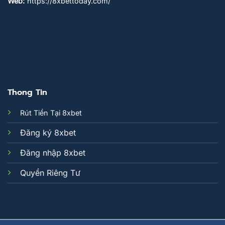
Web:
https://8xbettoday.com/
Thong Tin
Rút Tiền Tại 8xbet
Đăng ký 8xbet
Đăng nhập 8xbet
Quyền Riêng Tư