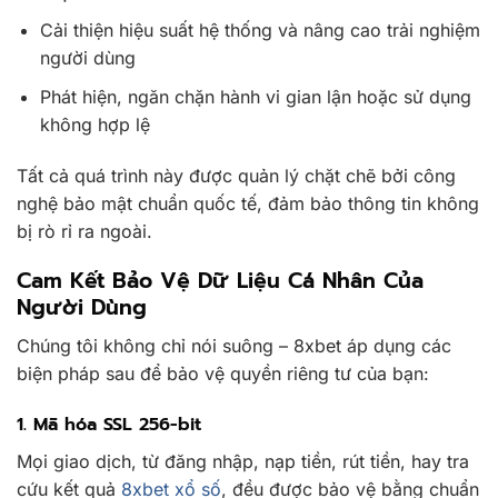
Cải thiện hiệu suất hệ thống và nâng cao trải nghiệm
người dùng
Phát hiện, ngăn chặn hành vi gian lận hoặc sử dụng
không hợp lệ
Tất cả quá trình này được quản lý chặt chẽ bởi công
nghệ bảo mật chuẩn quốc tế, đảm bảo thông tin không
bị rò rỉ ra ngoài.
Cam Kết Bảo Vệ Dữ Liệu Cá Nhân Của
Người Dùng
Chúng tôi không chỉ nói suông – 8xbet áp dụng các
biện pháp sau để bảo vệ quyền riêng tư của bạn:
1. Mã hóa SSL 256-bit
Mọi giao dịch, từ đăng nhập, nạp tiền, rút tiền, hay tra
cứu kết quả
8xbet xổ số
, đều được bảo vệ bằng chuẩn