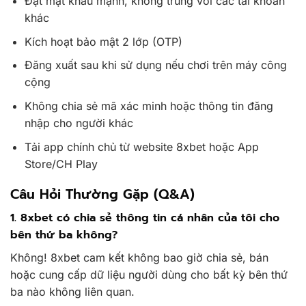
Đặt mật khẩu mạnh, không trùng với các tài khoản
khác
Kích hoạt bảo mật 2 lớp (OTP)
Đăng xuất sau khi sử dụng nếu chơi trên máy công
cộng
Không chia sẻ mã xác minh hoặc thông tin đăng
nhập cho người khác
Tải app chính chủ từ website 8xbet hoặc App
Store/CH Play
Câu Hỏi Thường Gặp (Q&A)
1. 8xbet có chia sẻ thông tin cá nhân của tôi cho
bên thứ ba không?
Không! 8xbet cam kết không bao giờ chia sẻ, bán
hoặc cung cấp dữ liệu người dùng cho bất kỳ bên thứ
ba nào không liên quan.