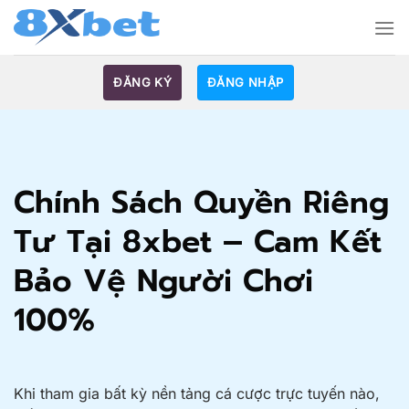
Bỏ
qua
nội
dung
ĐĂNG KÝ
ĐĂNG NHẬP
Chính Sách Quyền Riêng
Tư Tại 8xbet – Cam Kết
Bảo Vệ Người Chơi
100%
Khi tham gia bất kỳ nền tảng cá cược trực tuyến nào,