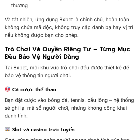
thường
Và tất nhiên, ứng dụng 8xbet là chính chủ, hoàn toàn
không chứa mã độc, không truy cập danh bạ hay vị trí
nếu không được bạn cho phép.
Trò Chơi Và Quyền Riêng Tư – Từng Mục
Đều Bảo Vệ Người Dùng
Tại 8xbet, mỗi khu vực trò chơi đều được thiết kế để
bảo vệ thông tin người chơi:
Cá cược thể thao
Bạn đặt cược vào bóng đá, tennis, cầu lông – hệ thống
sẽ ghi lại mã số người chơi, nhưng không công khai
danh tính.
Slot và casino trực tuyến