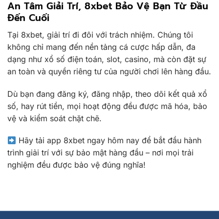
An Tâm Giải Trí, 8xbet Bảo Vệ Bạn Từ Đầu
Đến Cuối
Tại 8xbet, giải trí đi đôi với trách nhiệm. Chúng tôi
không chỉ mang đến nền tảng cá cược hấp dẫn, đa
dạng như xổ số điện toán, slot, casino, mà còn đặt sự
an toàn và quyền riêng tư của người chơi lên hàng đầu.
Dù bạn đang đăng ký, đăng nhập, theo dõi kết quả xổ
số, hay rút tiền, mọi hoạt động đều được mã hóa, bảo
vệ và kiểm soát chặt chẽ.
Hãy tải app 8xbet ngay hôm nay để bắt đầu hành
trình giải trí với sự bảo mật hàng đầu – nơi mọi trải
nghiệm đều được bảo vệ đúng nghĩa!