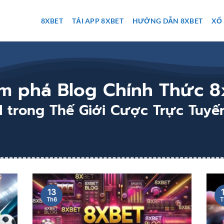
8XBET
TẢI APP 8XBET
HƯỚNG DẪN 8XBET
XỔ
m phá Blog Chính Thức 8
1 trong Thế Giới Cược Trực Tuyến 
13
Th6
T